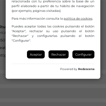
relacionada con tu preferencia sobre la base de un
perfil elaborado a partir de tu hábito de navegación
(por ejemplo, páginas visitadas).
Para más información consulta la
política de cookies
.
Puedes aceptar todas las cookies pulsando el botón
titución a la que pertenece:
"Aceptar", rechazar su uso pulsando el botón
rcal-Overa
"Rechazar" y configurarlas pulsando el botón
50 13 49 00 - Ext. #141
"Configurar".
teatro@huercal-overa.es
Aceptar
Rechazar
Configurar
ttp://www.facebook.com/teatro.huercal.overa
Powered by
Redescena