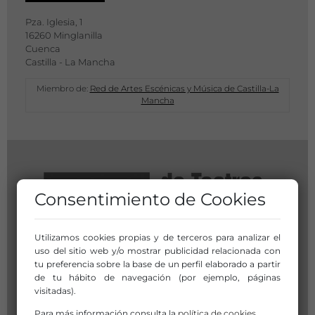
Pza. Iglesia, 1
16260 Minglanilla
Cuenca
Castilla - La Mancha
Miembro de:
Red de Artes Escénicas y Música de Castilla-La
Mancha
Consentimiento de Cookies
Utilizamos cookies propias y de terceros para analizar el
uso del sitio web y/o mostrar publicidad relacionada con
tu preferencia sobre la base de un perfil elaborado a partir
de tu hábito de navegación (por ejemplo, páginas
visitadas).
Para más información consulta la
política de cookies
.