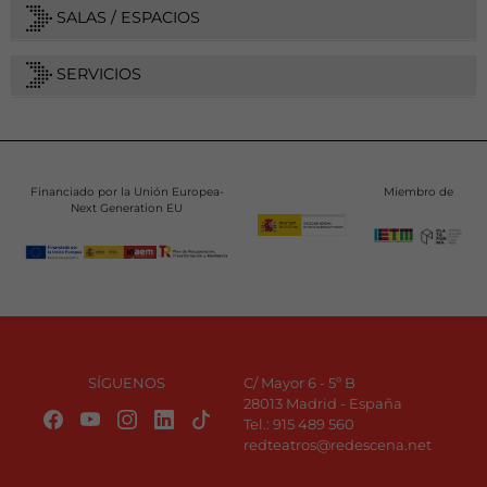
SALAS / ESPACIOS
SERVICIOS
Financiado por la Unión Europea-
Miembro de
Next Generation EU
SÍGUENOS
C/ Mayor 6 - 5º B
28013 Madrid - España
Tel.:
915 489 560
redteatros@redescena.net