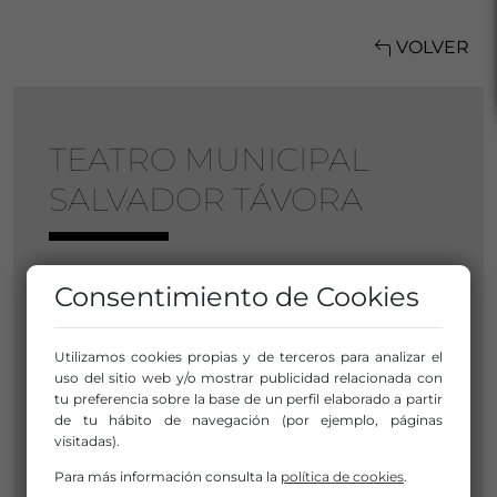
VOLVER
TEATRO MUNICIPAL
SALVADOR TÁVORA
C/ Antonio Machado, s/n
Consentimiento de Cookies
21730 Almonte
Huelva
Utilizamos cookies propias y de terceros para analizar el
Andalucía
uso del sitio web y/o mostrar publicidad relacionada con
tu preferencia sobre la base de un perfil elaborado a partir
Miembro de:
Red Andaluza de Teatros
de tu hábito de navegación (por ejemplo, páginas
Públicos
visitadas).
Para más información consulta la
política de cookies
.