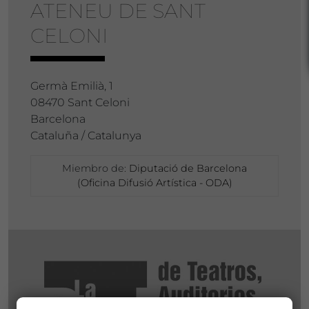
ATENEU DE SANT
CELONI
Germà Emilià, 1
08470 Sant Celoni
Barcelona
Cataluña / Catalunya
Miembro de:
Diputació de Barcelona
(Oficina Difusió Artística - ODA)