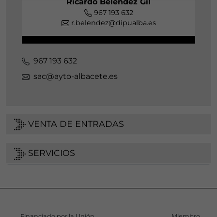
Ricardo Beléndez Gil
967 193 632
r.belendez@dipualba.es
967 193 632
sac@ayto-albacete.es
VENTA DE ENTRADAS
SERVICIOS
Financiado por la Unión
Miembro