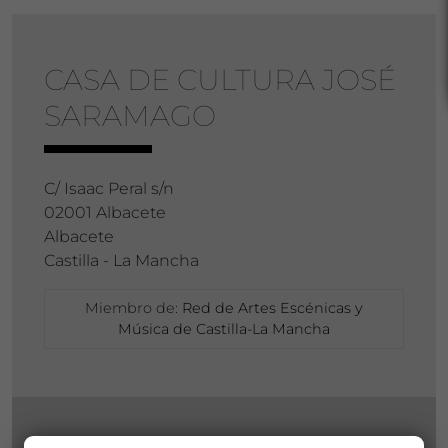
CASA DE CULTURA JOSÉ
SARAMAGO
C/ Isaac Peral s/n
02001 Albacete
Albacete
Castilla - La Mancha
Miembro de:
Red de Artes Escénicas y
Música de Castilla-La Mancha