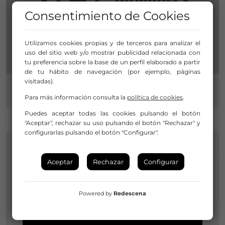
Consentimiento de Cookies
Utilizamos cookies propias y de terceros para analizar el
uso del sitio web y/o mostrar publicidad relacionada con
tu preferencia sobre la base de un perfil elaborado a partir
de tu hábito de navegación (por ejemplo, páginas
visitadas).
Para más información consulta la
política de cookies
.
Puedes aceptar todas las cookies pulsando el botón
"Aceptar", rechazar su uso pulsando el botón "Rechazar" y
configurarlas pulsando el botón "Configurar".
INFORMACIÓN DE CONTACTO
Aceptar
Rechazar
Configurar
Laura Landa Calvo
Powered by
Redescena
943 449 634
llanda@errenteria.eus