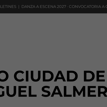
INES
|
DANZA A ESCENA 2027 · CONVOCATORIA A COM
O CIUDAD DE
GUEL SALME