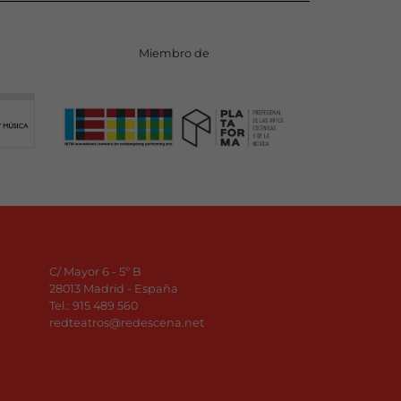
Miembro de
C/ Mayor 6 - 5º B
28013 Madrid - España
Tel.:
915 489 560
redteatros@redescena.net