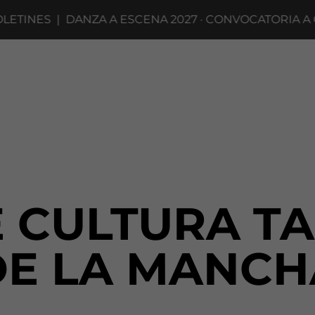
TINES
|
DANZA A ESCENA 2027 · CONVOCATORIA A CO
E CULTURA T
DE LA MANCH