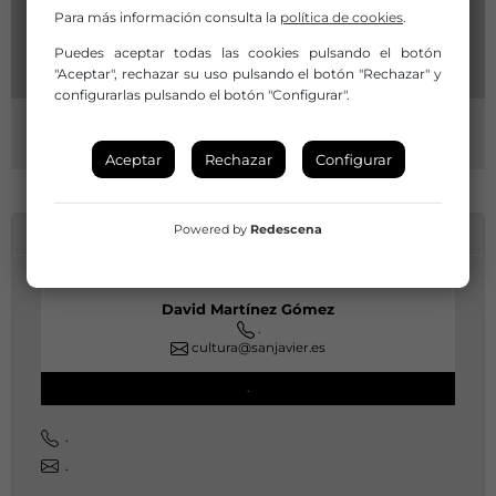
Para más información consulta la
política de cookies
.
Puedes aceptar todas las cookies pulsando el botón
"Aceptar", rechazar su uso pulsando el botón "Rechazar" y
configurarlas pulsando el botón "Configurar".
Aceptar
Rechazar
Configurar
Powered by
Redescena
INFORMACIÓN DE CONTACTO
David Martínez Gómez
.
cultura@sanjavier.es
.
.
.