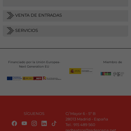
VENTA DE ENTRADAS
SERVICIOS
Financiado por la Unión Europea-
Miembro de
Next Generation EU
SÍGUENOS
C/ Mayor 6 - 5º B
28013 Madrid - España
Tel.:
915 489 560
redteatros@redescena.net