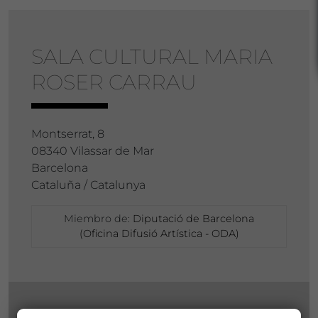
SALA CULTURAL MARIA
ROSER CARRAU
Montserrat, 8
08340 Vilassar de Mar
Barcelona
Cataluña / Catalunya
Miembro de:
Diputació de Barcelona
(Oficina Difusió Artística - ODA)