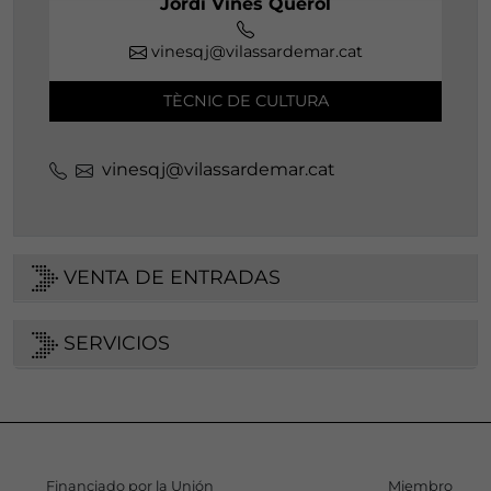
Jordi Viñes Querol
vinesqj@vilassardemar.cat
TÈCNIC DE CULTURA
vinesqj@vilassardemar.cat
VENTA DE ENTRADAS
SERVICIOS
Financiado por la Unión
Miembro