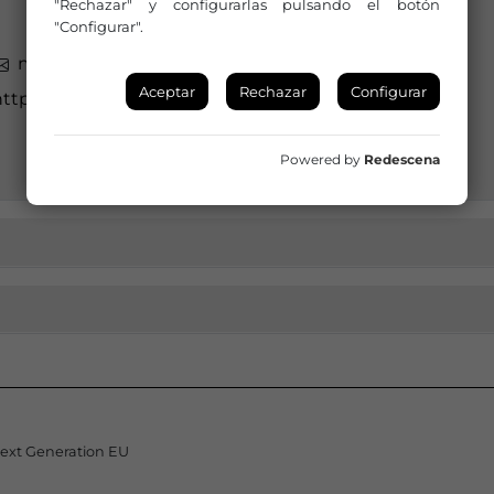
"Rechazar" y configurarlas pulsando el botón
"Configurar".
musica.cultura@elejido.es
Aceptar
Rechazar
Configurar
ttps://www.elejido.es
Powered by
Redescena
Next Generation EU