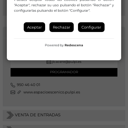
"Aceptar", rechazar su uso pulsando el botón "Rechazar" y
configurarlas pulsando el botón "Configurar".
Aceptar
Rechazar
Configurar
INFORMACIÓN DE CONTACTO
Powered by
Redescena
Juan Luis Cáceres Ponce
950 46 40 01
jlcacere@pulpi.es
PROGRAMADOR
950 46 40 01
www.espacioescenico.pulpi.es
VENTA DE ENTRADAS