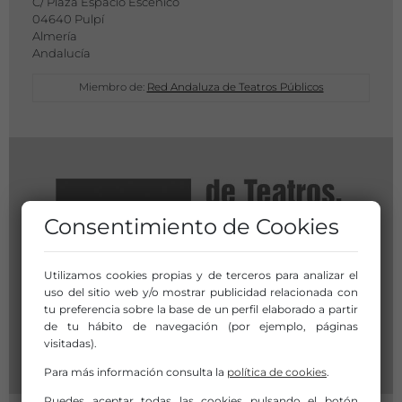
C/ Plaza Espacio Escénico
04640 Pulpí
Almería
Andalucía
Miembro de:
Red Andaluza de Teatros Públicos
Consentimiento de Cookies
Utilizamos cookies propias y de terceros para analizar el
uso del sitio web y/o mostrar publicidad relacionada con
tu preferencia sobre la base de un perfil elaborado a partir
de tu hábito de navegación (por ejemplo, páginas
visitadas).
Para más información consulta la
política de cookies
.
Puedes aceptar todas las cookies pulsando el botón