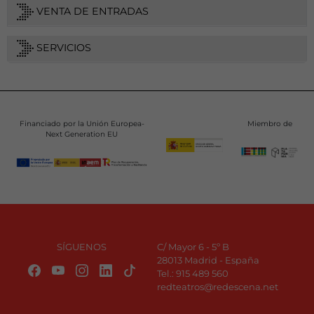
VENTA DE ENTRADAS
SERVICIOS
Financiado por la Unión Europea-
Miembro de
Next Generation EU
SÍGUENOS
C/ Mayor 6 - 5º B
28013 Madrid - España
Tel.:
915 489 560
redteatros@redescena.net