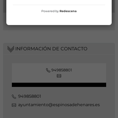
Powered by
Redescena
INFORMACIÓN DE CONTACTO
949858801
949858801
ayuntamiento@espinosadehenares.es