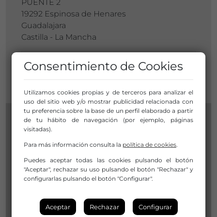
PUENTE 2
19292 Espinosa de Henares
Guadalajara
Castilla - La Mancha
Miembro de:
Red de Artes Escénicas y
Consentimiento de Cookies
Música de Castilla-La Mancha
Utilizamos cookies propias y de terceros para analizar el
uso del sitio web y/o mostrar publicidad relacionada con
tu preferencia sobre la base de un perfil elaborado a partir
de tu hábito de navegación (por ejemplo, páginas
visitadas).
Para más información consulta la
política de cookies
.
Puedes aceptar todas las cookies pulsando el botón
"Aceptar", rechazar su uso pulsando el botón "Rechazar" y
configurarlas pulsando el botón "Configurar".
Aceptar
Rechazar
Configurar