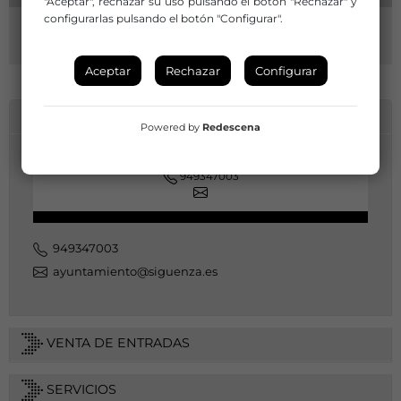
"Aceptar", rechazar su uso pulsando el botón "Rechazar" y
configurarlas pulsando el botón "Configurar".
Aceptar
Rechazar
Configurar
INFORMACIÓN DE CONTACTO
Powered by
Redescena
949347003
949347003
ayuntamiento@siguenza.es
VENTA DE ENTRADAS
SERVICIOS