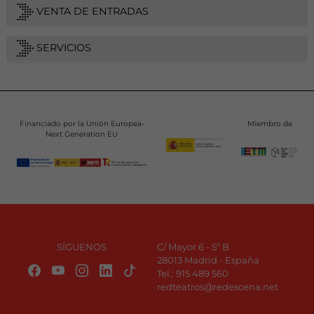
VENTA DE ENTRADAS
SERVICIOS
Financiado por la Unión Europea-
Miembro de
Next Generation EU
SÍGUENOS
C/ Mayor 6 - 5º B
28013 Madrid - España
Tel.:
915 489 560
redteatros@redescena.net