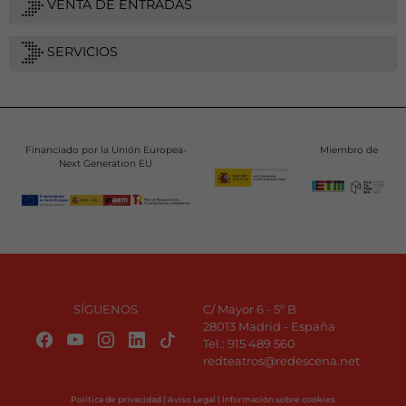
VENTA DE ENTRADAS
SERVICIOS
Financiado por la Unión Europea-
Miembro de
Next Generation EU
SÍGUENOS
C/ Mayor 6 - 5º B
28013 Madrid - España
Tel.:
915 489 560
redteatros@redescena.net
Política de privacidad
|
Aviso Legal
|
Información sobre cookies