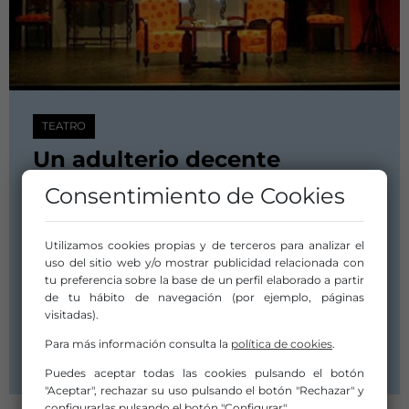
TEATRO
Un adulterio decente
Consentimiento de Cookies
Subgénero:
Teatro actual
Utilizamos cookies propias y de terceros para analizar el
Duración:
uso del sitio web y/o mostrar publicidad relacionada con
90 minutos
tu preferencia sobre la base de un perfil elaborado a partir
Fecha de Estreno:
de tu hábito de navegación (por ejemplo, páginas
10 enero 2007
visitadas).
Compañía/Artista:
Para más información consulta la
política de cookies
.
Txalo Producciones
Puedes aceptar todas las cookies pulsando el botón
"Aceptar", rechazar su uso pulsando el botón "Rechazar" y
configurarlas pulsando el botón "Configurar".