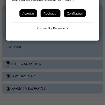
INFORMACIÓN DE CONTACTO
Aceptar
Rechazar
Configurar
Compañía/Artista:
Txalo Producciones
Powered by
Redescena
xabier@txalo.com
943 333 788 / 629406699
Web
FICHA ARTÍSTICA
ARGUMENTO
GALERÍA DE FOTOS