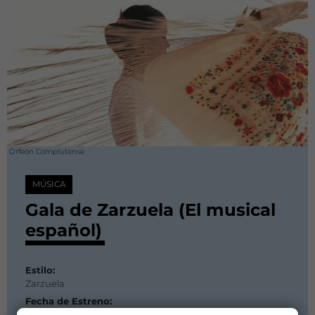
Orfeón Complutense
MÚSICA
Gala de Zarzuela (El musical
español)
Estilo:
Zarzuela
Fecha de Estreno:
21 diciembre 2008