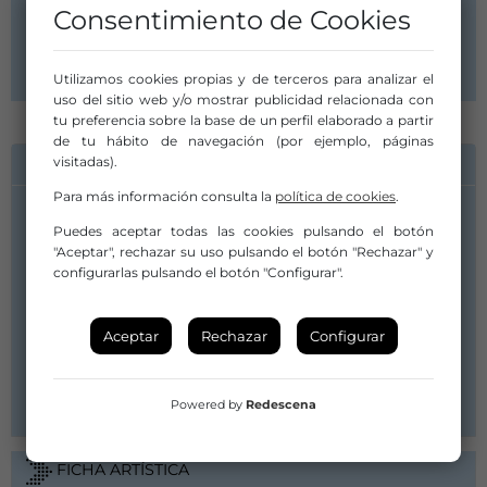
Consentimiento de Cookies
Artista/Grupo:
Orfeón Complutense
Utilizamos cookies propias y de terceros para analizar el
uso del sitio web y/o mostrar publicidad relacionada con
tu preferencia sobre la base de un perfil elaborado a partir
de tu hábito de navegación (por ejemplo, páginas
INFORMACIÓN DE CONTACTO
visitadas).
Para más información consulta la
política de cookies
.
Artista/Grupo:
Puedes aceptar todas las cookies pulsando el botón
Orfeón Complutense
"Aceptar", rechazar su uso pulsando el botón "Rechazar" y
info@orfeoncomplutense.com
configurarlas pulsando el botón "Configurar".
orfeoncomplutense@gmail.com
621227857
Aceptar
Rechazar
Configurar
Canal de YouTube
Web
Powered by
Redescena
FICHA ARTÍSTICA