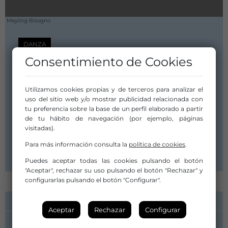
Meyling Bisogno
DANZA
Consentimiento de Cookies
Peep Box
Utilizamos cookies propias y de terceros para analizar el
Duración:
uso del sitio web y/o mostrar publicidad relacionada con
1 hora
tu preferencia sobre la base de un perfil elaborado a partir
Fecha de Estreno:
de tu hábito de navegación (por ejemplo, páginas
13 junio 2012
visitadas).
Compañía/Artista:
Para más información consulta la
política de cookies
.
Compañía Mey-Ling Bisogno physical theater
Puedes aceptar todas las cookies pulsando el botón
"Aceptar", rechazar su uso pulsando el botón "Rechazar" y
configurarlas pulsando el botón "Configurar".
INFORMACIÓN DE CONTACTO
Aceptar
Rechazar
Configurar