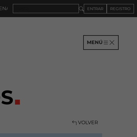
027 · CONVOCATORIA A COMPAÑÍAS HASTA EL 4DE SE
ENTRAR
REGISTRO
MENÚ
S
VOLVER