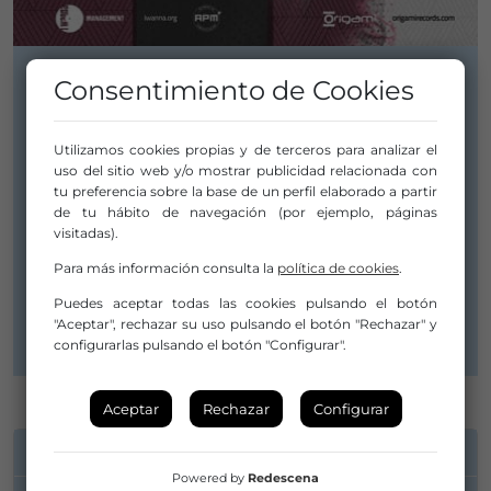
Consentimiento de Cookies
MÚSICA
Jane Joyd
Utilizamos cookies propias y de terceros para analizar el
uso del sitio web y/o mostrar publicidad relacionada con
tu preferencia sobre la base de un perfil elaborado a partir
de tu hábito de navegación (por ejemplo, páginas
Estilo:
visitadas).
Otras
Para más información consulta la
política de cookies
.
Distribuidor/a:
Puedes aceptar todas las cookies pulsando el botón
Cámara Blanca - Amadeo Vañó
"Aceptar", rechazar su uso pulsando el botón "Rechazar" y
configurarlas pulsando el botón "Configurar".
Aceptar
Rechazar
Configurar
INFORMACIÓN DE CONTACTO
Powered by
Redescena