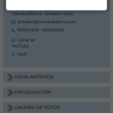
Distribuidor/a:
Cámara Blanca - Amadeo Vañó
amadeo@camarablanca.com
965214349 - 620610654
Canal de
YouTube
Web
FICHA ARTÍSTICA
PRESENTACIÓN
GALERÍA DE FOTOS