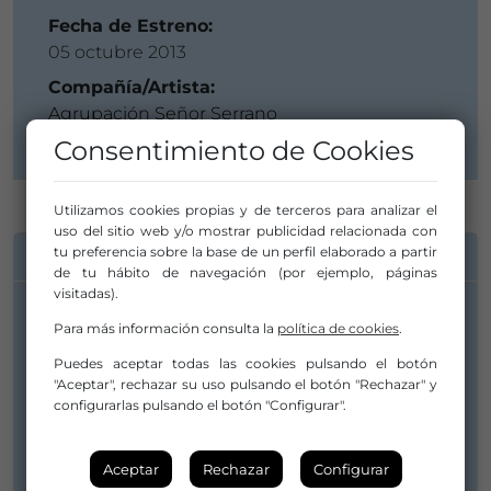
Fecha de Estreno:
05 octubre 2013
Compañía/Artista:
Agrupación Señor Serrano
Consentimiento de Cookies
Utilizamos cookies propias y de terceros para analizar el
uso del sitio web y/o mostrar publicidad relacionada con
tu preferencia sobre la base de un perfil elaborado a partir
INFORMACIÓN DE CONTACTO
de tu hábito de navegación (por ejemplo, páginas
visitadas).
Compañía/Artista:
Para más información consulta la
política de cookies
.
Agrupación Señor Serrano
Puedes aceptar todas las cookies pulsando el botón
"Aceptar", rechazar su uso pulsando el botón "Rechazar" y
info@artrepublic.es
configurarlas pulsando el botón "Configurar".
+34615271632
Web
Aceptar
Rechazar
Configurar