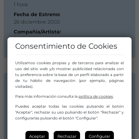
1 hora
Fecha de Estreno:
26 diciembre 2002
Compañía/Artista:
Àngels Margarit - cia. Mudances
Consentimiento de Cookies
Utilizamos cookies propias y de terceros para analizar el
uso del sitio web y/o mostrar publicidad relacionada con
tu preferencia sobre la base de un perfil elaborado a partir
INFORMACIÓN DE CONTACTO
de tu hábito de navegación (por ejemplo, páginas
visitadas).
Para más información consulta la
política de cookies
.
Compañía/Artista:
Puedes aceptar todas las cookies pulsando el botón
Àngels Margarit - cia. Mudances
"Aceptar", rechazar su uso pulsando el botón "Rechazar" y
mudances@margarit-mudances.com
configurarlas pulsando el botón "Configurar".
610469025
Aceptar
Rechazar
Configurar