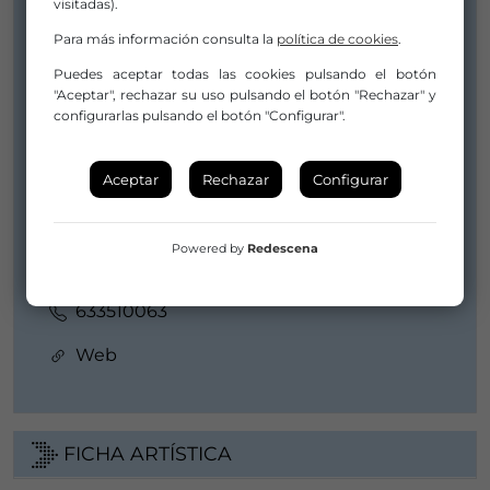
Compañía/Artista:
visitadas).
EL CONDE DE TORREFIEL
Para más información consulta la
política de cookies
.
officeelcondedetorrefiel@gmail.com
Puedes aceptar todas las cookies pulsando el botón
"Aceptar", rechazar su uso pulsando el botón "Rechazar" y
elcondedetorrefiel@gmail.com
configurarlas pulsando el botón "Configurar".
633510063
Distribuidor/a:
Aceptar
Rechazar
Configurar
EL CONDE DE TORREFIEL
officeelcondedetorrefiel@gmail.com
Powered by
Redescena
elcondedetorrefiel@gmail.com
633510063
Web
FICHA ARTÍSTICA