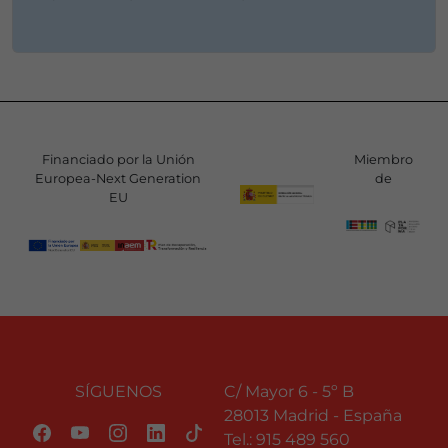
Financiado por la Unión
Miembro
Europea-Next Generation
de
EU
SÍGUENOS
C/ Mayor 6 - 5º B
28013 Madrid - España
Tel.:
915 489 560