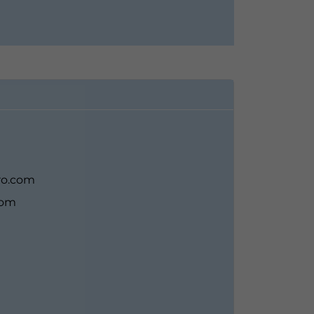
ro.com
com