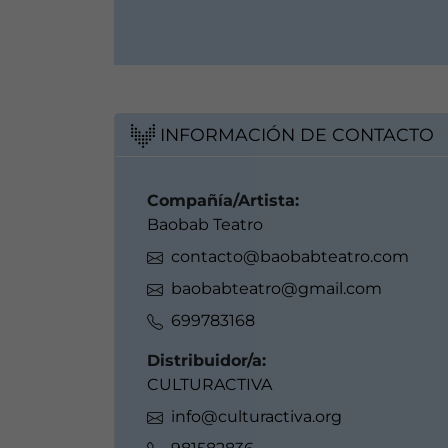
INFORMACIÓN DE CONTACTO
Compañía/Artista:
Baobab Teatro
contacto@baobabteatro.com
baobabteatro@gmail.com
699783168
Distribuidor/a:
CULTURACTIVA
info@culturactiva.org