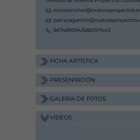
Gestora de Nuevos Proyectos Cultura
rociosanchez@nuevosproyectos.e
patriciagarzon@nuevosproyectos.
667489594/686597443
FICHA ARTÍSTICA
PRESENTACIÓN
GALERÍA DE FOTOS
VÍDEOS