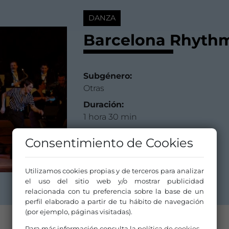
DANZA
Barcelona Rhyth
Subgénero:
Otras
Duración:
1 hora 30 min
Fecha de Estreno:
Consentimiento de Cookies
04 junio 1999
Distribuidor/a:
Utilizamos cookies propias y de terceros para analizar
Tap Olé
el uso del sitio web y/o mostrar publicidad
relacionada con tu preferencia sobre la base de un
perfil elaborado a partir de tu hábito de navegación
(por ejemplo, páginas visitadas).
Para más información consulta la
política de cookies
.