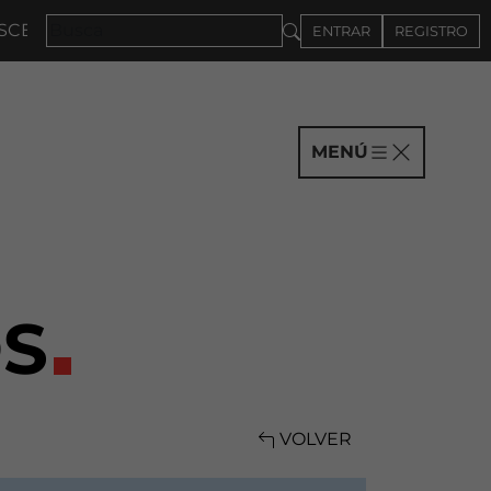
NA 2027 · CONVOCATORIA A COMPAÑÍAS HASTA EL 4D
ENTRAR
REGISTRO
MENÚ
S
VOLVER