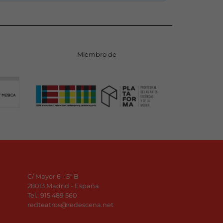
Miembro de
C/ Mayor 6 - 5º B
28013 Madrid - España
Tel.:
915 489 560
redteatros@redescena.net