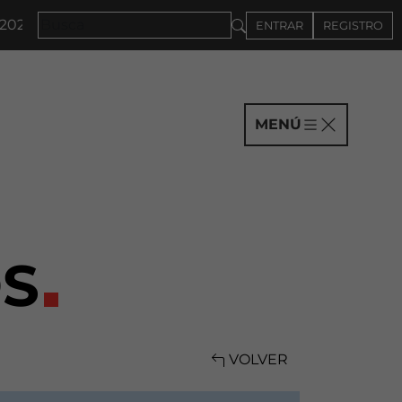
7 · CONVOCATORIA A COMPAÑÍAS HASTA EL 4DE SEPT
ENTRAR
REGISTRO
MENÚ
S
VOLVER