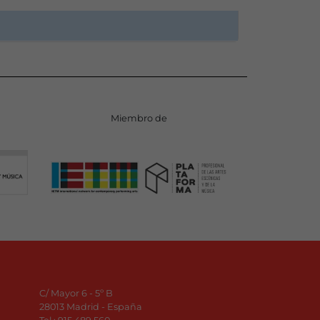
Miembro de
C/ Mayor 6 - 5º B
28013 Madrid - España