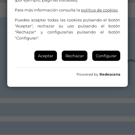
(por ejemplo, páginas visitadas).
Para más información consulta la
política de cookies
.
Puedes aceptar todas las cookies pulsando el botón
"Aceptar", rechazar su uso pulsando el botón
"Rechazar" y configurarlas pulsando el botón
"Configurar".
Distribuidor/a:
Colectivo Mur
Aceptar
Rechazar
Configurar
camaleonicaprod@gma
664220150
Powered by
Redescena