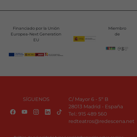
Financiado por la Unión
Miembro
Europea-Next Generation
de
EU
SÍGUENOS
C/ Mayor 6 - 5º B
28013 Madrid - España
Tel.:
915 489 560
redteatros@redescena.net