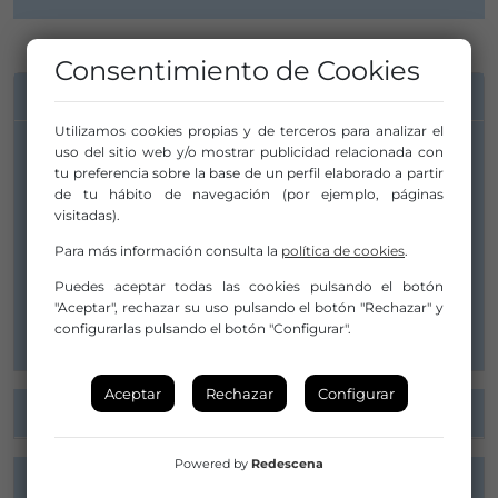
Consentimiento de Cookies
INFORMACIÓN DE CONTACTO
Utilizamos cookies propias y de terceros para analizar el
uso del sitio web y/o mostrar publicidad relacionada con
Distribuidor/a:
tu preferencia sobre la base de un perfil elaborado a partir
de tu hábito de navegación (por ejemplo, páginas
Obsidiana, Acompañamiento de Artistas
visitadas).
info@obsidiana.cat
Para más información consulta la
política de cookies
.
933894387
Puedes aceptar todas las cookies pulsando el botón
"Aceptar", rechazar su uso pulsando el botón "Rechazar" y
Web
configurarlas pulsando el botón "Configurar".
Aceptar
Rechazar
Configurar
FICHA ARTÍSTICA
Powered by
Redescena
PRESENTACIÓN