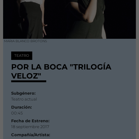
MARIA BLANCO BROTONS
TEATRO
POR LA BOCA "TRILOGÍA
VELOZ"
Subgénero:
Teatro actual
Duración:
00:45
Fecha de Estreno:
18 septiembre 2017
Compañía/Artista: