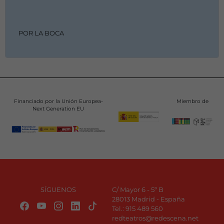
POR LA BOCA
Financiado por la Unión Europea-
Miembro de
Next Generation EU
SÍGUENOS
C/ Mayor 6 - 5º B
28013 Madrid - España
Tel.:
915 489 560
redteatros@redescena.net