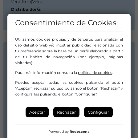
Ventrículo|Veloz
Distribuidor/a:
Ventrículo|Veloz
Consentimiento de Cookies
Utilizamos cookies propias y de terceros para analizar el
uso del sitio web y/o mostrar publicidad relacionada con
INFORMACIÓN DE CONTACTO
tu preferencia sobre la base de un perfil elaborado a partir
de tu hábito de navegación (por ejemplo, páginas
visitadas).
Compañía/Artista:
Ventrículo|Veloz
Para más información consulta la
política de cookies
.
veronica@ventriculoveloz.com
Puedes aceptar todas las cookies pulsando el botón
veroproduccion@gmail.com
"Aceptar", rechazar su uso pulsando el botón "Rechazar" y
configurarlas pulsando el botón "Configurar".
910 700 196 / 646 742 307
Distribuidor/a:
Ventrículo|Veloz
Aceptar
Rechazar
Configurar
veronica@ventriculoveloz.com
veroproduccion@gmail.com
Powered by
Redescena
910 700 196 / 646 742 307