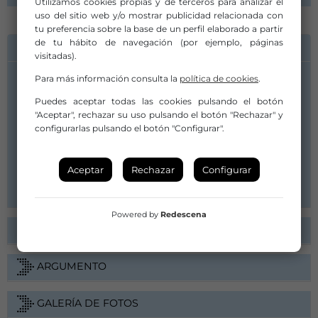
Utilizamos cookies propias y de terceros para analizar el
uso del sitio web y/o mostrar publicidad relacionada con
tu preferencia sobre la base de un perfil elaborado a partir
de tu hábito de navegación (por ejemplo, páginas
INFORMACIÓN DE CONTACTO
visitadas).
Para más información consulta la
política de cookies
.
Compañía/Artista:
GN|MC Guy Nader | Maria Campos
Puedes aceptar todas las cookies pulsando el botón
"Aceptar", rechazar su uso pulsando el botón "Rechazar" y
guynader@gmail.com
configurarlas pulsando el botón "Configurar".
info@gn-mc.com
626 10 41 66
Aceptar
Rechazar
Configurar
Web
Powered by
Redescena
FICHA ARTÍSTICA
ARGUMENTO
GALERÍA DE FOTOS