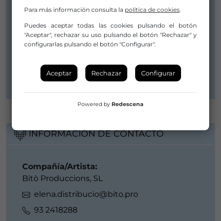
Fecha de Estreno:
Para más información consulta la
política de cookies
.
16 octubre 2018
Puedes aceptar todas las cookies pulsando el botón
Compañía/Artista:
"Aceptar", rechazar su uso pulsando el botón "Rechazar" y
Bitò Produccions, SL
configurarlas pulsando el botón "Configurar".
Distribuidor/a:
Bitò Produccions, SL
Aceptar
Rechazar
Configurar
Powered by
Redescena
INFORMACIÓN DE CONTACTO
Compañía/Artista:
Bitò Produccions, SL
elena.distribucio@bito.pro
93 2418288