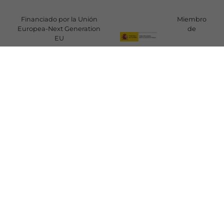
Financiado por la Unión
Miembro
Europea-Next Generation
de
EU
SÍGUENOS
C/ Mayor 6 - 5º B
28013 Madrid - España
Tel.:
915 489 560
redteatros@redescena.net
Política de privacidad
|
Aviso Legal
|
Información sobre cookies