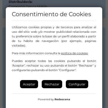
Distribuidor/a:
Compañía Danza Mobile
Consentimiento de Cookies
Utilizamos cookies propias y de terceros para analizar el
INFORMACIÓN DE CONTACTO
uso del sitio web y/o mostrar publicidad relacionada con
tu preferencia sobre la base de un perfil elaborado a partir
de tu hábito de navegación (por ejemplo, páginas
Compañía/Artista:
visitadas).
Compañía Danza Mobile
Para más información consulta la
política de cookies
.
distribucion@danzamobile.es
Puedes aceptar todas las cookies pulsando el botón
info@danzamobile.es
"Aceptar", rechazar su uso pulsando el botón "Rechazar" y
675493982 - 954 378 816 - 696635005 - 629462412
configurarlas pulsando el botón "Configurar".
Distribuidor/a:
Compañía Danza Mobile
Aceptar
Rechazar
Configurar
distribucion@danzamobile.es
info@danzamobile.es
675493982 - 954 378 816 - 696635005 - 629462412
Powered by
Redescena
Web