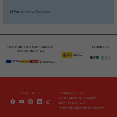
El Festín de los Cuerpos
Financiado por la Unión Europea-
Miembro de
Next Generation EU
SÍGUENOS
C/ Mayor 6 - 5º B
28013 Madrid - España
Tel.:
915 489 560
redteatros@redescena.net