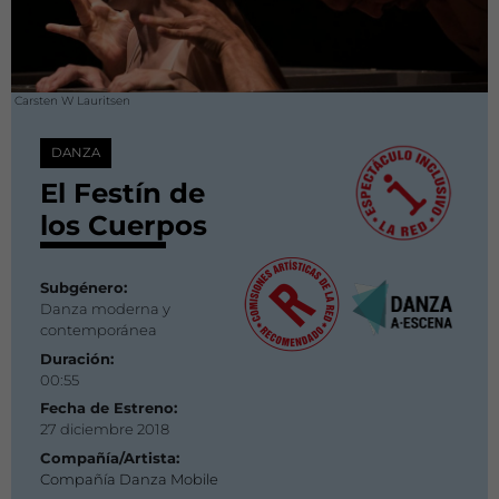
Carsten W Lauritsen
DANZA
El Festín de
los Cuerpos
Subgénero:
Danza moderna y
contemporánea
Duración:
00:55
Fecha de Estreno:
27 diciembre 2018
Compañía/Artista:
Compañía Danza Mobile