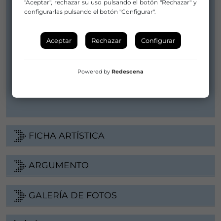
"Aceptar", rechazar su uso pulsando el botón "Rechazar" y
669514173
configurarlas pulsando el botón "Configurar".
Distribuidor/a:
La Coja Dansa
Aceptar
Rechazar
Configurar
santi.lacojadanza@gmail.com
santi.lacojadanza@gmail.com
Powered by
Redescena
669514173
FICHA ARTÍSTICA
ARGUMENTO
GALERÍA DE FOTOS