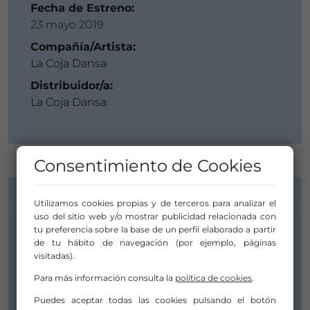
Fecha de Estreno:
23 mayo 2019
Compañía/Artista:
La Coja Dansa
Distribuidor/a:
La Coja Dansa
Consentimiento de Cookies
INFORMACIÓN DE CONTACTO
Utilizamos cookies propias y de terceros para analizar el
uso del sitio web y/o mostrar publicidad relacionada con
tu preferencia sobre la base de un perfil elaborado a partir
Compañía/Artista:
de tu hábito de navegación (por ejemplo, páginas
La Coja Dansa
visitadas).
santi.lacojadanza@gmail.com
Para más información consulta la
política de cookies
.
santi.lacojadanza@gmail.com
Puedes aceptar todas las cookies pulsando el botón