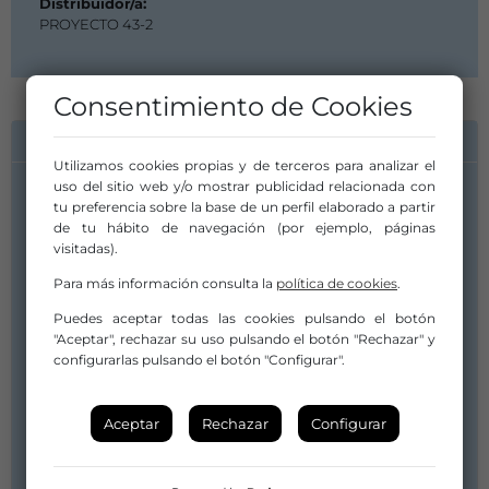
Distribuidor/a:
PROYECTO 43-2
Consentimiento de Cookies
INFORMACIÓN DE CONTACTO
Utilizamos cookies propias y de terceros para analizar el
uso del sitio web y/o mostrar publicidad relacionada con
Compañía/Artista:
tu preferencia sobre la base de un perfil elaborado a partir
PROYECTO 43-2
de tu hábito de navegación (por ejemplo, páginas
visitadas).
INFO@PROYECTO432.COM
PRODUCCION@PROYECTO432.COM
Para más información consulta la
política de cookies
.
605961391
Puedes aceptar todas las cookies pulsando el botón
"Aceptar", rechazar su uso pulsando el botón "Rechazar" y
Distribuidor/a:
configurarlas pulsando el botón "Configurar".
PROYECTO 43-2
INFO@PROYECTO432.COM
PRODUCCION@PROYECTO432.COM
Aceptar
Rechazar
Configurar
605961391
Web