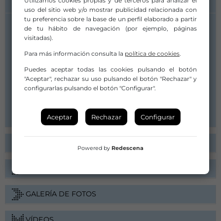
Utilizamos cookies propias y de terceros para analizar el
INFORMACIÓN DE CONTACTO
uso del sitio web y/o mostrar publicidad relacionada con
tu preferencia sobre la base de un perfil elaborado a partir
de tu hábito de navegación (por ejemplo, páginas
Distribuidor/a:
visitadas).
El Espíritu del Sur
luis@espiritudelsur.com
Para más información consulta la
política de cookies
.
contacto@espiritudelsur.com
Puedes aceptar todas las cookies pulsando el botón
667021612
"Aceptar", rechazar su uso pulsando el botón "Rechazar" y
configurarlas pulsando el botón "Configurar".
Canal de YouTube
Web
Aceptar
Rechazar
Configurar
FICHA ARTÍSTICA
Powered by
Redescena
PRESENTACIÓN
GALERÍA DE FOTOS
VÍDEOS