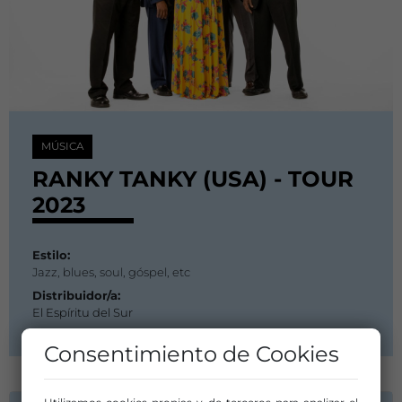
MÚSICA
RANKY TANKY (USA) - TOUR
2023
Estilo:
Jazz, blues, soul, góspel, etc
Distribuidor/a:
El Espíritu del Sur
Consentimiento de Cookies