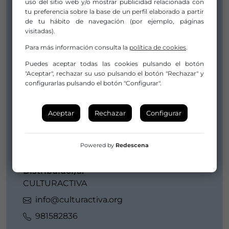
uso del sitio web y/o mostrar publicidad relacionada con
Compañía/Artista:
tu preferencia sobre la base de un perfil elaborado a partir
Maria MOVE
de tu hábito de navegación (por ejemplo, páginas
visitadas).
mariamove22@gmail.com
Para más información consulta la
política de cookies
.
alyama_22@yahoo.es
Puedes aceptar todas las cookies pulsando el botón
645496375
"Aceptar", rechazar su uso pulsando el botón "Rechazar" y
configurarlas pulsando el botón "Configurar".
Distribuidor/a:
Maria MOVE
Aceptar
Rechazar
Configurar
mariamove22@gmail.com
alyama_22@yahoo.es
Powered by
Redescena
645496375
Distribuidor/a:
CULTURACTIVA
info@culturactiva.org
981582836