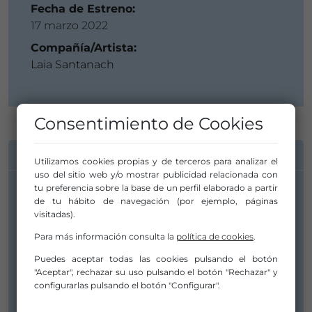
Fecha de Estreno:
17 marzo 2022
Compañía/Artista:
Laia Santanach
Consentimiento de Cookies
INFORMACIÓN DE CONTACTO
Utilizamos cookies propias y de terceros para analizar el
uso del sitio web y/o mostrar publicidad relacionada con
tu preferencia sobre la base de un perfil elaborado a partir
Compañía/Artista:
de tu hábito de navegación (por ejemplo, páginas
visitadas).
Laia Santanach
Para más información consulta la
política de cookies
.
laiadansasantanach@gmail.com
Puedes aceptar todas las cookies pulsando el botón
laiasantanach.prod@gmail.com
"Aceptar", rechazar su uso pulsando el botón "Rechazar" y
669582211
configurarlas pulsando el botón "Configurar".