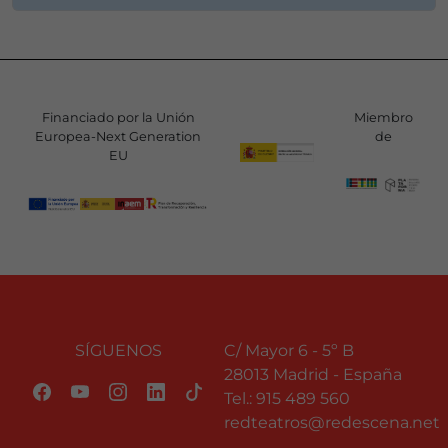
Financiado por la Unión
Miembro
Europea-Next Generation
de
EU
SÍGUENOS
C/ Mayor 6 - 5º B
28013 Madrid - España
Tel.:
915 489 560
redteatros@redescena.net