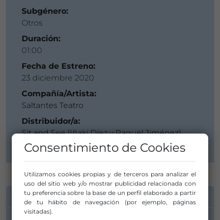
Subgénero:
Otros
Duración:
01:00
Fecha de Estreno:
23 diciembre 2020
Compañía/Artista:
Saltantes Teatro
Distribuidor/a:
Sit and See (Iñaki Díez y Raquel Jiménez)
Consentimiento de Cookies
Utilizamos cookies propias y de terceros para analizar el
uso del sitio web y/o mostrar publicidad relacionada con
tu preferencia sobre la base de un perfil elaborado a partir
INFORMACIÓN DE CONTACTO
de tu hábito de navegación (por ejemplo, páginas
visitadas).