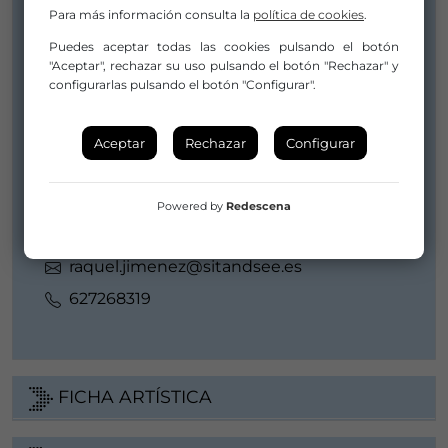
Para más información consulta la
política de cookies
.
Compañía/Artista:
Saltantes Teatro
Puedes aceptar todas las cookies pulsando el botón
"Aceptar", rechazar su uso pulsando el botón "Rechazar" y
saltantesteatro@gmail.com
configurarlas pulsando el botón "Configurar".
saltantesteatro.produccion@gmail.com
659550376 / 649098095
Aceptar
Rechazar
Configurar
Distribuidor/a:
Sit and See (Iñaki Díez y Raquel Jiménez)
Powered by
Redescena
inaki.diez@sitandsee.es
raquel.jimenez@sitandsee.es
627268319
FICHA ARTÍSTICA