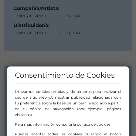
Compañía/Artista:
javier arozena - la compañía
Distribuidor/a:
javier arozena - la compañía
INFORMACIÓN DE CONTACTO
Consentimiento de Cookies
Utilizamos cookies propias y de terceros para analizar el
Compañía/Artista:
uso del sitio web y/o mostrar publicidad relacionada con
javier arozena - la compañía
tu preferencia sobre la base de un perfil elaborado a partir
peso.producciones@gmail.com
de tu hábito de navegación (por ejemplo, páginas
visitadas).
g_senesi@yahoo.com
Para más información consulta la
política de cookies
.
+ 34 680251284
Puedes aceptar todas las cookies pulsando el botón