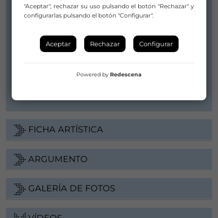
"Aceptar", rechazar su uso pulsando el botón "Rechazar" y
Distribuidor/a:
configurarlas pulsando el botón "Configurar".
javier arozena - la compañía
peso.producciones@gmail.com
Aceptar
Rechazar
Configurar
g_senesi@yahoo.com
+ 34 680251284
Powered by
Redescena
Web
FICHA ARTÍSTICA
ARGUMENTO
GALERÍA DE FOTOS
VÍDEOS