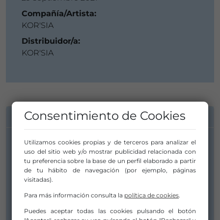
Compañía/Artista:
KOR'SIA
Distribuidor/a:
KOR'SIA
Consentimiento de Cookies
INFORMACIÓN DE CONTACTO
Utilizamos cookies propias y de terceros para analizar el
Compañía/Artista:
uso del sitio web y/o mostrar publicidad relacionada con
KOR'SIA
tu preferencia sobre la base de un perfil elaborado a partir
de tu hábito de navegación (por ejemplo, páginas
produccion2spectare@gmail.com
visitadas).
produccion2spectare@gmail.com
Para más información consulta la
política de cookies
.
603 529 951
Puedes aceptar todas las cookies pulsando el botón