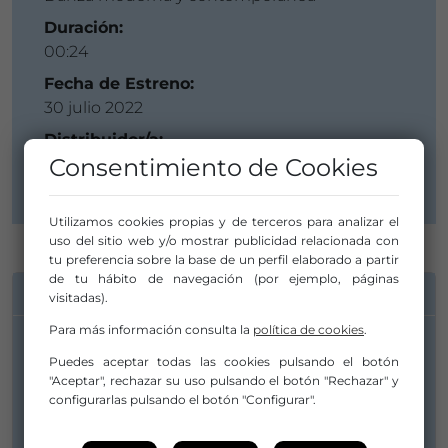
Duración:
00:24
Fecha de Estreno:
30 julio 2022
Distribuidor/a:
Consentimiento de Cookies
peso producciones
Utilizamos cookies propias y de terceros para analizar el
uso del sitio web y/o mostrar publicidad relacionada con
tu preferencia sobre la base de un perfil elaborado a partir
de tu hábito de navegación (por ejemplo, páginas
INFORMACIÓN DE CONTACTO
visitadas).
Para más información consulta la
política de cookies
.
Distribuidor/a:
Puedes aceptar todas las cookies pulsando el botón
"Aceptar", rechazar su uso pulsando el botón "Rechazar" y
peso producciones
configurarlas pulsando el botón "Configurar".
peso.producciones@gmail.com
+34680251284