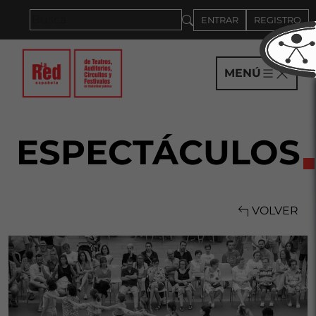
Saltar al panel PAU
ENTRAR
REGISTRO
MENÚ
ESPECTÁCULOS
VOLVER