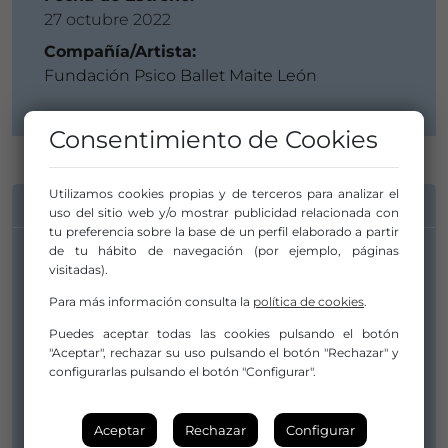
27 octubre 2022
Compañía/Artista:
Fundación Psico Ballet Maite León
Consentimiento de Cookies
Utilizamos cookies propias y de terceros para analizar el
INFORMACIÓN DE CONTACTO
uso del sitio web y/o mostrar publicidad relacionada con
tu preferencia sobre la base de un perfil elaborado a partir
de tu hábito de navegación (por ejemplo, páginas
visitadas).
Compañía/Artista:
Fundación Psico Ballet Maite León
Para más información consulta la
política de cookies
.
espectaculos@psicoballetmaiteleon.org
Puedes aceptar todas las cookies pulsando el botón
"Aceptar", rechazar su uso pulsando el botón "Rechazar" y
psicoballet@psicoballetmaiteleon.org
configurarlas pulsando el botón "Configurar".
917422320
Aceptar
Rechazar
Configurar
Web