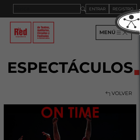
Saltar al panel PAU
ENTRAR
REGISTRO
MENÚ
ESPECTÁCULOS
VOLVER