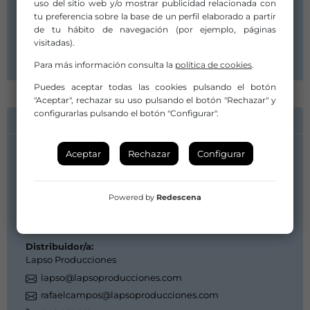
Compañía/Artista:
uso del sitio web y/o mostrar publicidad relacionada con
Lapso Producciones
tu preferencia sobre la base de un perfil elaborado a partir
de tu hábito de navegación (por ejemplo, páginas
Distribuidor/a:
visitadas).
Lapso Producciones
Para más información consulta la
política de cookies
.
Puedes aceptar todas las cookies pulsando el botón
"Aceptar", rechazar su uso pulsando el botón "Rechazar" y
configurarlas pulsando el botón "Configurar".
INFORMACIÓN DE CONTACTO
Aceptar
Rechazar
Configurar
Compañía/Artista:
Lapso Producciones
lapso@lapsoproducciones.com
Powered by
Redescena
rafaelcampos@lapsoproducciones.com
648 059 161
Distribuidor/a:
Lapso Producciones
lapso@lapsoproducciones.com
rafaelcampos@lapsoproducciones.com