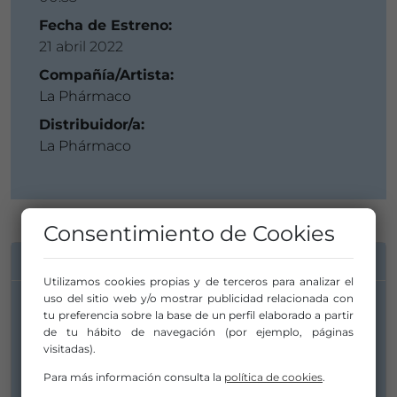
Fecha de Estreno:
21 abril 2022
Compañía/Artista:
La Phármaco
Distribuidor/a:
La Phármaco
Consentimiento de Cookies
INFORMACIÓN DE CONTACTO
Utilizamos cookies propias y de terceros para analizar el
uso del sitio web y/o mostrar publicidad relacionada con
tu preferencia sobre la base de un perfil elaborado a partir
Compañía/Artista:
de tu hábito de navegación (por ejemplo, páginas
La Phármaco
visitadas).
coordinacion.lapharmaco@gmail.com
Para más información consulta la
política de cookies
.