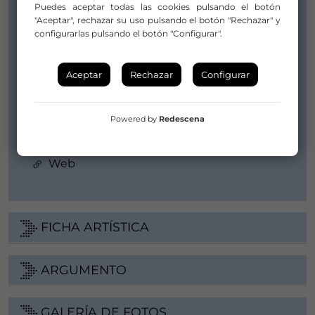
lapharmaco@gmail.com
Puedes aceptar todas las cookies pulsando el botón
"Aceptar", rechazar su uso pulsando el botón "Rechazar" y
658936146 / 684334584
configurarlas pulsando el botón "Configurar".
Distribuidor/a:
La Phármaco
Aceptar
Rechazar
Configurar
coordinacion.lapharmaco@gmail.com
lapharmaco@gmail.com
Powered by
Redescena
658936146 / 684334584
Web
FICHA ARTÍSTICA
ARGUMENTO
GALERÍA DE FOTOS