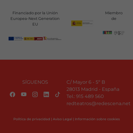
Financiado por la Unión
Miembro
Europea-Next Generation
de
EU
SÍGUENOS
C/ Mayor 6 - 5º B
28013 Madrid - España
Tel.:
915 489 560
redteatros@redescena.net
Política de privacidad
|
Aviso Legal
|
Información sobre cookies