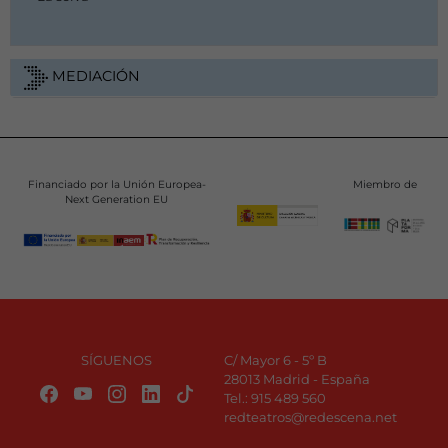
MEDIACIÓN
Financiado por la Unión Europea-
Miembro de
Next Generation EU
SÍGUENOS
C/ Mayor 6 - 5º B
28013 Madrid - España
Tel.:
915 489 560
redteatros@redescena.net