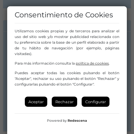
Consentimiento de Cookies
INFORMACIÓN DE CONTACTO
Utilizamos cookies propias y de terceros para analizar el
uso del sitio web y/o mostrar publicidad relacionada con
Compañía/Artista:
tu preferencia sobre la base de un perfil elaborado a partir
Teloncillo Teatro
de tu hábito de navegación (por ejemplo, páginas
visitadas).
teloncillo@teloncillo.com
teloncillo.lola@gmail.com
Para más información consulta la
política de cookies
.
637539064 /983379006 y 637539065
Puedes aceptar todas las cookies pulsando el botón
"Aceptar", rechazar su uso pulsando el botón "Rechazar" y
Distribuidor/a:
configurarlas pulsando el botón "Configurar".
Teloncillo Teatro
teloncillo@teloncillo.com
teloncillo.lola@gmail.com
Aceptar
Rechazar
Configurar
637539064 /983379006 y 637539065
Web
Powered by
Redescena