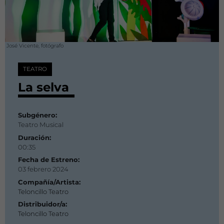
José Vicente, fotógrafo
TEATRO
La selva
Subgénero:
Teatro Musical
Duración:
00:35
Fecha de Estreno:
03 febrero 2024
Compañía/Artista:
Teloncillo Teatro
Distribuidor/a:
Teloncillo Teatro