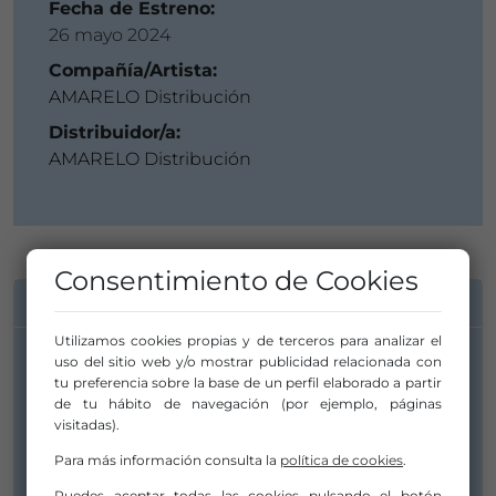
Fecha de Estreno:
26 mayo 2024
Compañía/Artista:
AMARELO Distribución
Distribuidor/a:
AMARELO Distribución
Consentimiento de Cookies
INFORMACIÓN DE CONTACTO
Utilizamos cookies propias y de terceros para analizar el
uso del sitio web y/o mostrar publicidad relacionada con
Compañía/Artista:
tu preferencia sobre la base de un perfil elaborado a partir
AMARELO Distribución
de tu hábito de navegación (por ejemplo, páginas
visitadas).
lilian@amarelo.es
Para más información consulta la
política de cookies
.
lilian.danza.g@gmail.com
Puedes aceptar todas las cookies pulsando el botón