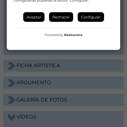
configurarlas pulsando el botón "Configurar".
Distribuidor/a:
ART REPUBLIC
Aceptar
Rechazar
Configurar
info@artrepublic.es
615271632 / 619874134
Powered by
Redescena
Web
FICHA ARTÍSTICA
ARGUMENTO
GALERÍA DE FOTOS
VÍDEOS