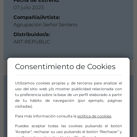
Fecha de Estreno:
07 julio 2023
Compañía/Artista:
Agrupación Señor Serrano
Distribuidor/a:
ART REPUBLIC
Consentimiento de Cookies
INFORMACIÓN DE CONTACTO
Utilizamos cookies propias y de terceros para analizar el
uso del sitio web y/o mostrar publicidad relacionada con
tu preferencia sobre la base de un perfil elaborado a partir
de tu hábito de navegación (por ejemplo, páginas
Compañía/Artista:
visitadas).
Agrupación Señor Serrano
Para más información consulta la
política de cookies
.
info@artrepublic.es
Puedes aceptar todas las cookies pulsando el botón
+34615271632
"Aceptar", rechazar su uso pulsando el botón "Rechazar" y