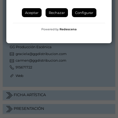
Artista/Grupo:
Aceptar
Rechazar
Configurar
PRODUCCIONES ROKAMBOLESKAS
fabian@produccionesrokamboleskas.com
info@produccionesrokamboleskas.com
Powered by
Redescena
652729168
Distribuidor/a:
GG Producción Escénica
graciela@ggdistribucion.com
carmen@ggdistribucion.com
915671722
Web
FICHA ARTÍSTICA
PRESENTACIÓN