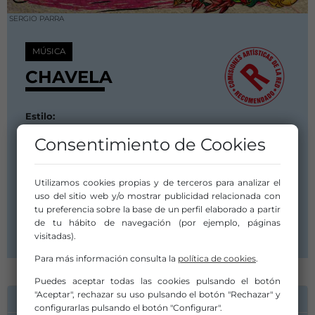
SERGIO PARRA
MÚSICA
CHAVELA
Estilo:
Otras
Consentimiento de Cookies
Fecha de Estreno:
31 enero 2025
Artista/Grupo:
Utilizamos cookies propias y de terceros para analizar el
PRODUCCIONES ROKAMBOLESKAS
uso del sitio web y/o mostrar publicidad relacionada con
tu preferencia sobre la base de un perfil elaborado a partir
Distribuidor/a:
de tu hábito de navegación (por ejemplo, páginas
GG Producción Escénica
visitadas).
Para más información consulta la
política de cookies
.
Puedes aceptar todas las cookies pulsando el botón
"Aceptar", rechazar su uso pulsando el botón "Rechazar" y
INFORMACIÓN DE CONTACTO
configurarlas pulsando el botón "Configurar".